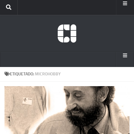
Inicio
Info
Internet Archive
Inicio
ETIQUETADO:
MICROHOBBY
Info
Internet Archive