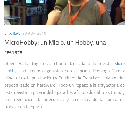
CHARLAS
29 ABR, 2010
MicroHobby: un Micro, un Hobby, una
revista
Albert Valls dirige esta charla dedicada a la revista
Micro
Hobby
, con dos protagonistas de excepción: Domingo Gómez
(director de la publicación) y Primitivo de Francisco (colaborador
especializado en hardware). Todo un repaso a la trayectoria de
esta revista imprescindible para los aficionados al Spectrum, y
una revelación de anécdotas y recuerdos de la forma de
trabajar en la época.