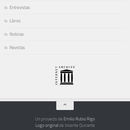
Entrevistas
Libros
Noticias
Revistas
Un proyecto de
Emilio Rubio Rigo
Logo original
de Vicente Quirante