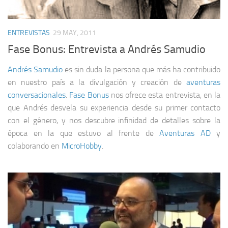
ENTREVISTAS
29 MAY, 2011
Fase Bonus: Entrevista a Andrés Samudio
Andrés Samudio
es sin duda la persona que más ha contribuido
en nuestro país a la divulgación y creación de
aventuras
conversacionales
.
Fase Bonus
nos ofrece esta entrevista, en la
que Andrés desvela su experiencia desde su primer contacto
con el género, y nos descubre infinidad de detalles sobre la
época en la que estuvo al frente de
Aventuras AD
y
colaborando en
MicroHobby
.