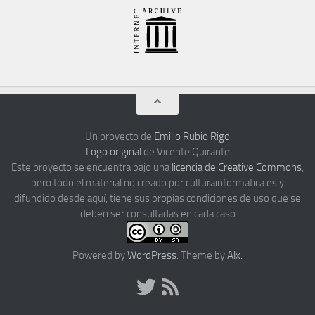
Un proyecto de
Emilio Rubio Rigo
Logo original
de Vicente Quirante
Este proyecto se encuentra bajo una
licencia de Creative Commons
,
pero todo el material no creado por culturainformatica.es y
difundido desde aquí, tiene sus propias condiciones de uso que se
deben ser consultadas en cada caso
Powered by
WordPress
. Theme by
Alx
.