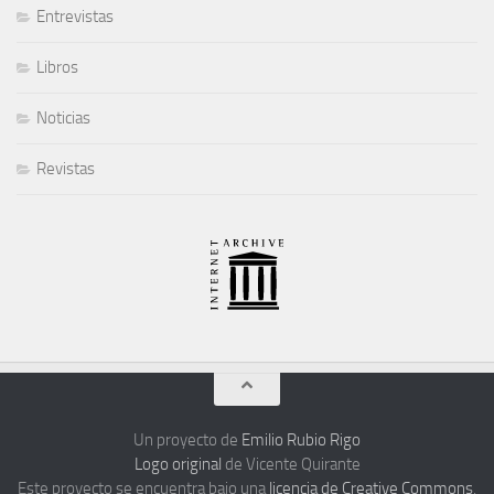
Entrevistas
Libros
Noticias
Revistas
Un proyecto de
Emilio Rubio Rigo
Logo original
de Vicente Quirante
Este proyecto se encuentra bajo una
licencia de Creative Commons
,