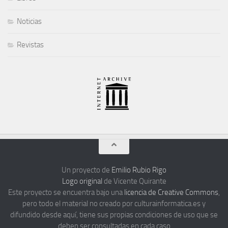
Noticias
Revistas
Un proyecto de
Emilio Rubio Rigo
Logo original
de Vicente Quirante
Este proyecto se encuentra bajo una
licencia de Creative Commons
,
pero todo el material no creado por culturainformatica.es y
difundido desde aquí, tiene sus propias condiciones de uso que se
deben ser consultadas en cada caso